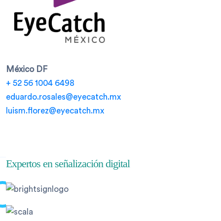
México DF
+ 52 56 1004 6498
eduardo.rosales@eyecatch.mx
luism.florez@eyecatch.mx
Expertos en señalización digital