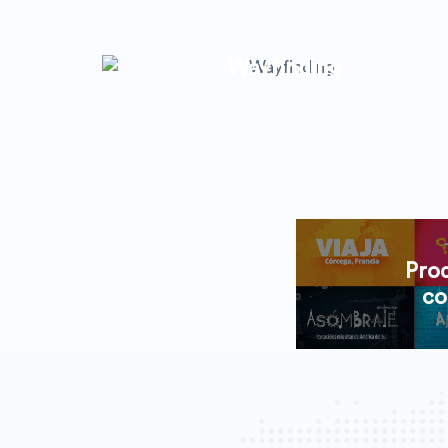
Wayfinding
Pro
co