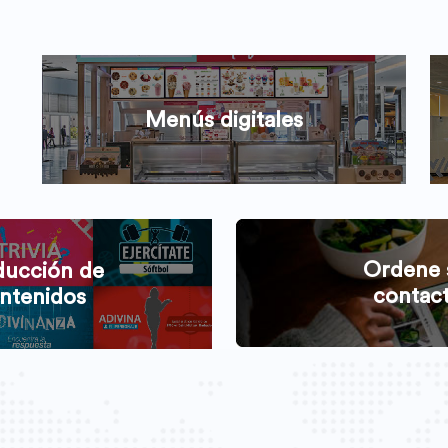
Menús digitales
Ordene 
ducción de
contac
ntenidos