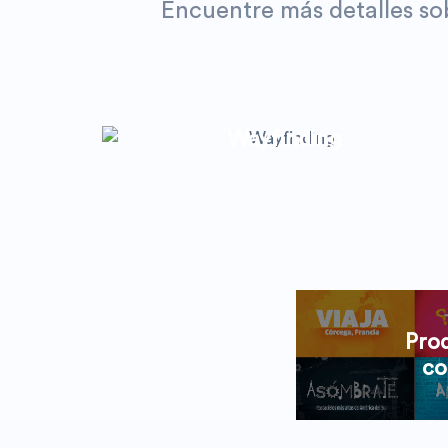
Encuentre más detalles sob
Wayfinding
Pro
co